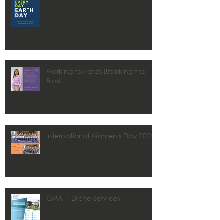
Working towards Breaking the
Bias!
International Women's Day 2022
CMA | Drone Services