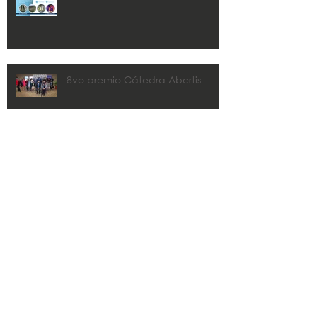
8vo premio Cátedra Abertis
CMA y Estudios Técnicos
colaborarán con los municipios
en los planes de recuperación.
Zaida Rico awarded 2020 John
R. Freeman FLPRITE District
Transportation Professional of the
Year
Search By Tags