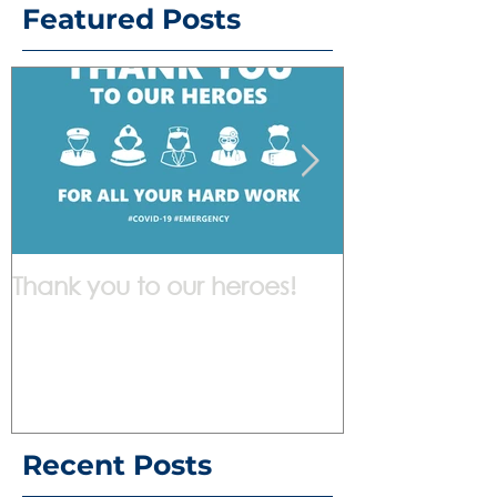
Featured Posts
Thank you to our heroes!
We are work
Recent Posts