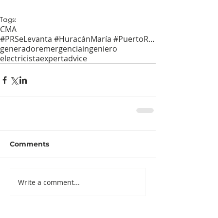
Tags:
CMA
#PRSeLevanta #HuracánMaría #PuertoRico
generador
emergencia
ingeniero
electricista
expert
advice
Comments
Write a comment...