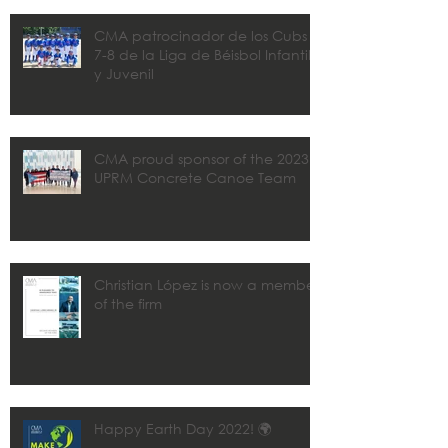
CMA patrocinador de los Cubs
7-8 de la Liga de Béisbol Infantil
y Juvenil
CMA proud sponsor of the 2023
UPRM Concrete Canoe Team
Christian López is now a member
of the firm
Happy Earth Day 2022! 🌍